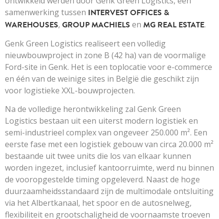
ontwikkeld werden door Genk Green Logistics, een
samenwerking tussen
INTERVEST OFFICES &
WAREHOUSES
,
GROUP MACHIELS
en
MG REAL ESTATE
.
Genk Green Logistics realiseert een volledig
nieuwbouwproject in zone B (42 ha) van de voormalige
Ford-site in Genk. Het is een toplocatie voor e-commerce
en één van de weinige sites in België die geschikt zijn
voor logistieke XXL-bouwprojecten.
Na de volledige herontwikkeling zal Genk Green
Logistics bestaan uit een uiterst modern logistiek en
semi-industrieel complex van ongeveer 250.000 m². Een
eerste fase met een logistiek gebouw van circa 20.000 m²
bestaande uit twee units die los van elkaar kunnen
worden ingezet, inclusief kantoorruimte, werd nu binnen
de vooropgestelde timing opgeleverd. Naast de hoge
duurzaamheidsstandaard zijn de multimodale ontsluiting
via het Albertkanaal, het spoor en de autosnelweg,
flexibiliteit en grootschaligheid de voornaamste troeven